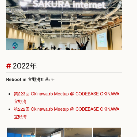
#
2022年
Reboot in 宜野湾!!
🏝 ✨
第223回 Okinawa.rb Meetup @ CODEBASE OKINAWA
宜野湾
第222回 Okinawa.rb Meetup @ CODEBASE OKINAWA
宜野湾