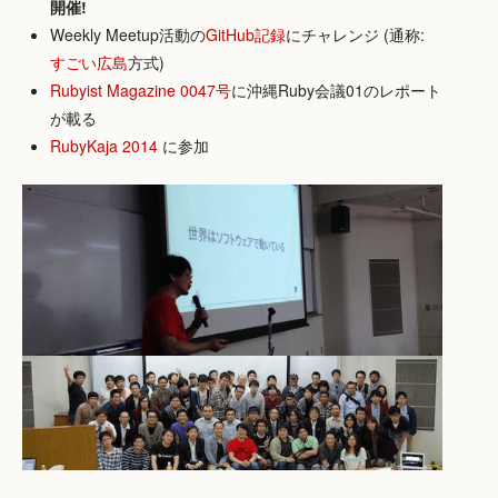
開催!
Weekly Meetup活動の
GitHub記録
にチャレンジ (通称:
すごい広島
方式)
Rubyist Magazine 0047号
に沖縄Ruby会議01のレポート
が載る
RubyKaja 2014
に参加