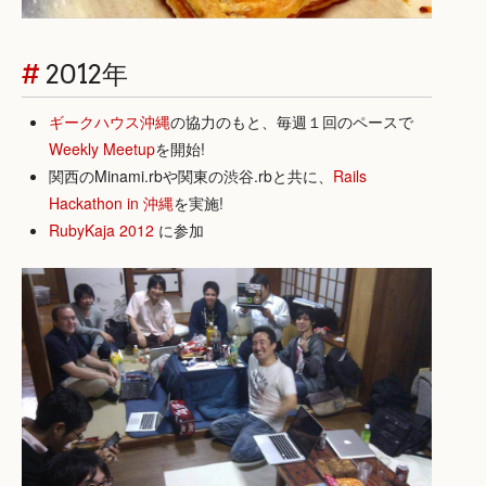
#
2012年
ギークハウス沖縄
の協力のもと、毎週１回のペースで
Weekly Meetup
を開始!
関西のMinami.rbや関東の渋谷.rbと共に、
Rails
Hackathon in 沖縄
を実施!
RubyKaja 2012
に参加