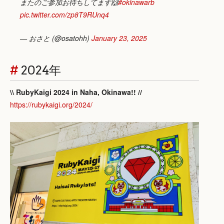
またのご参加お待ちしてます🙌
#okinawarb
pic.twitter.com/zp8T9RUnq4
— おさと (@osatohh)
January 23, 2025
#
2024年
\\ RubyKaigi 2024 in Naha, Okinawa!! //
https://rubykaigi.org/2024/