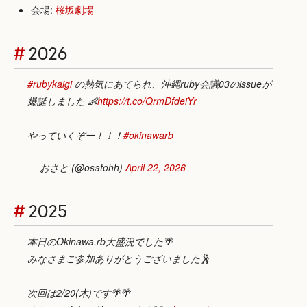
会場:
桜坂劇場
#
2026
#rubykaigi
の熱気にあてられ、沖縄ruby会議03のissueが
爆誕しました 👶
https://t.co/QrmDfdeiYr
やっていくぞー！！！
#okinawarb
— おさと (@osatohh)
April 22, 2026
#
2025
本日のOkinawa.rb大盛況でした🌴
みなさまご参加ありがとうございました🕺
次回は2/20(木)です🌴🌴