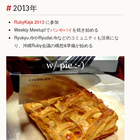
#
2013年
RubyKaja 2013
に参加
Weekly Meetup!で
パンやパイ
を焼き始める
Ryukyu.rbやRyudai.rbなどのコミュニティも活発にな
り、沖縄Ruby会議の構想&準備が始める