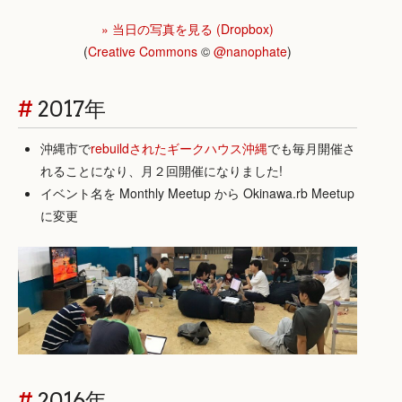
» 当日の写真を見る (Dropbox)
(
Creative Commons
©︎
@nanophate
)
#
2017年
沖縄市で
rebuildされたギークハウス沖縄
でも毎月開催さ
れることになり、月２回開催になりました!
イベント名を Monthly Meetup から Okinawa.rb Meetup
に変更
#
2016年