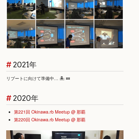
#
2021年
リブートに向けて準備中… 🏝 💤
#
2020年
第221回 Okinawa.rb Meetup @ 那覇
第220回 Okinawa.rb Meetup @ 那覇