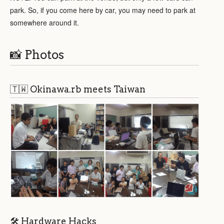
park. So, if you come here by car, you may need to park at
somewhere around it.
📸 Photos
🇹🇼 Okinawa.rb meets Taiwan
🛠 Hardware Hacks