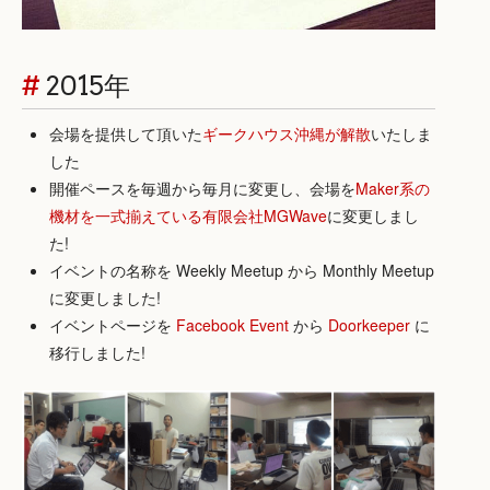
#
2015年
会場を提供して頂いた
ギークハウス沖縄が解散
いたしま
した
開催ペースを毎週から毎月に変更し、会場を
Maker系の
機材を一式揃えている有限会社MGWave
に変更しまし
た!
イベントの名称を Weekly Meetup から Monthly Meetup
に変更しました!
イベントページを
Facebook Event
から
Doorkeeper
に
移行しました!