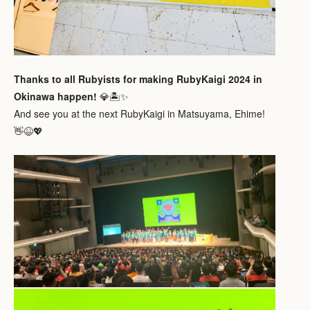
Thanks to all Rubyists for making RubyKaigi 2024 in
Okinawa happen!
💎🏝✨
And see you at the next RubyKaigi in Matsuyama, Ehime!
👋😆💖